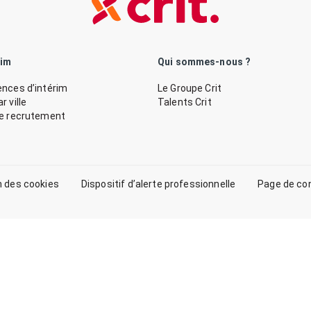
rim
Qui sommes-nous ?
nces d’intérim
Le Groupe Crit
 ville
Talents Crit
de recrutement
n des cookies
Dispositif d’alerte professionnelle
Page de co