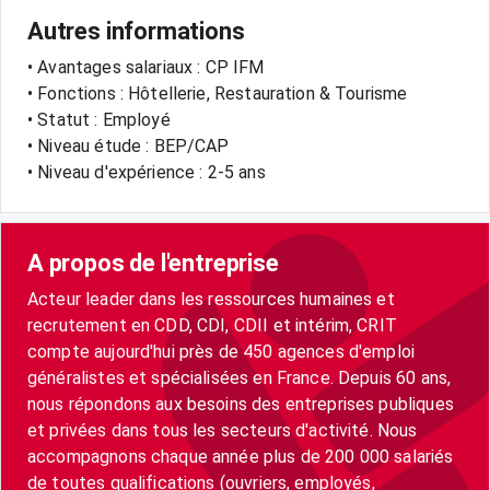
Autres informations
• Avantages salariaux : CP IFM
• Fonctions : Hôtellerie, Restauration & Tourisme
• Statut : Employé
• Niveau étude : BEP/CAP
• Niveau d'expérience : 2-5 ans
A propos de l'entreprise
Acteur leader dans les ressources humaines et
recrutement en CDD, CDI, CDII et intérim, CRIT
compte aujourd'hui près de 450 agences d'emploi
généralistes et spécialisées en France. Depuis 60 ans,
nous répondons aux besoins des entreprises publiques
et privées dans tous les secteurs d'activité. Nous
accompagnons chaque année plus de 200 000 salariés
de toutes qualifications (ouvriers, employés,