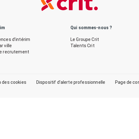
rim
Qui sommes-nous ?
nces d’intérim
Le Groupe Crit
 ville
Talents Crit
de recrutement
n des cookies
Dispositif d’alerte professionnelle
Page de co