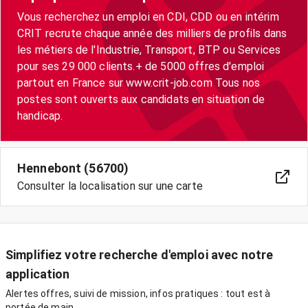
Vous recherchez un emploi en CDI, CDD ou en intérim
CRIT recrute chaque année des milliers de profils dans
les métiers de l'Industrie, Transport, BTP ou Services
pour ses 29 000 clients.+ de 5000 offres d'emploi
partout en France sur www.crit-job.com Tous nos
postes sont ouverts aux candidats en situation de
handicap.
Hennebont (56700)
Consulter la localisation sur une carte
Simplifiez votre recherche d'emploi avec notre
application
Alertes offres, suivi de mission, infos pratiques : tout est à
portée de main.