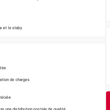
 et le staby
tée.
lation de charges.
réciée.