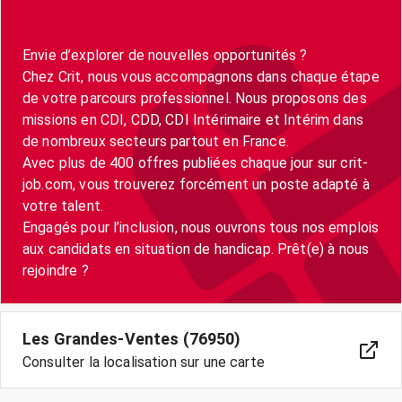
Envie d’explorer de nouvelles opportunités ?
Chez Crit, nous vous accompagnons dans chaque étape
de votre parcours professionnel. Nous proposons des
missions en CDI, CDD, CDI Intérimaire et Intérim dans
de nombreux secteurs partout en France.
Avec plus de 400 offres publiées chaque jour sur crit-
job.com, vous trouverez forcément un poste adapté à
votre talent.
Engagés pour l’inclusion, nous ouvrons tous nos emplois
aux candidats en situation de handicap. Prêt(e) à nous
Les Grandes-Ventes (76950)
Consulter la localisation sur une carte