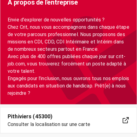
A propos de l'entreprise
Envie d’explorer de nouvelles opportunités ?
Chez Crit, nous vous accompagnons dans chaque étape
de votre parcours professionnel. Nous proposons des
missions en CDI, CDD, CDI Intérimaire et Intérim dans
de nombreux secteurs partout en France.
Avec plus de 400 offres publiées chaque jour sur crit-
job.com, vous trouverez forcément un poste adapté à
votre talent.
Engagés pour l’inclusion, nous ouvrons tous nos emplois
aux candidats en situation de handicap. Prêt(e) à nous
Pithiviers (45300)
Consulter la localisation sur une carte