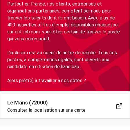
Partout en France, nos clients, entreprises et
organisations partenaires, comptent sur nous pour
trouver les talents dont ils ont besoin. Avec plus de
400 nouvelles offres d’emploi disponibles chaque jour
sur crit-job.com, vous êtes certain de trouver le poste
qui vous correspond.
L’inclusion est au coeur de notre démarche. Tous nos
postes, à compétences égales, sont ouverts aux
candidats en situation de handicap.
Le Mans (72000)
Consulter la localisation sur une carte