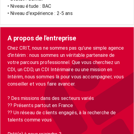
• Niveau étude : BAC
• Niveau d'expérience : 2-5 ans
A propos de l'entreprise
Chez CRIT, nous ne sommes pas qu’une simple agence
d’intérim : nous sommes un véritable partenaire de
votre parcours professionnel. Que vous cherchiez un
CDI, un CDD, un CDI Intérimaire ou une mission en
Intérim, nous sommes là pour vous accompagner, vous
conseiller et vous faire avancer.
? Des missions dans des secteurs variés
?? Présents partout en France
?? Un réseau de clients engagés, à la recherche de
talents comme vous