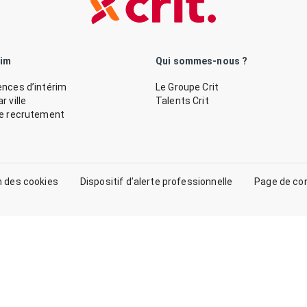
rim
Qui sommes-nous ?
nces d’intérim
Le Groupe Crit
 ville
Talents Crit
de recrutement
n des cookies
Dispositif d’alerte professionnelle
Page de co