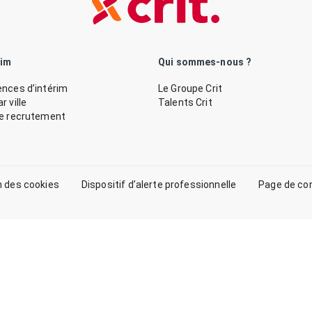
rim
Qui sommes-nous ?
nces d’intérim
Le Groupe Crit
 ville
Talents Crit
de recrutement
n des cookies
Dispositif d’alerte professionnelle
Page de co