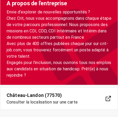
A propos de l'entreprise
Envie d’explorer de nouvelles opportunités ?
Chez Crit, nous vous accompagnons dans chaque étape
de votre parcours professionnel. Nous proposons des
missions en CDI, CDD, CDI Intérimaire et Intérim dans
de nombreux secteurs partout en France.
Avec plus de 400 offres publiées chaque jour sur crit-
job.com, vous trouverez forcément un poste adapté à
votre talent.
Engagés pour l’inclusion, nous ouvrons tous nos emplois
aux candidats en situation de handicap. Prêt(e) à nous
Château-Landon (77570)
Consulter la localisation sur une carte