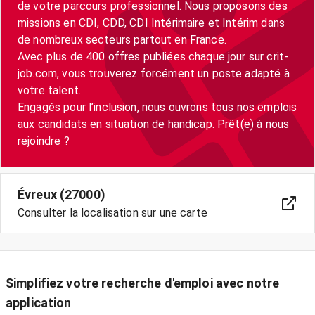
de votre parcours professionnel. Nous proposons des
missions en CDI, CDD, CDI Intérimaire et Intérim dans
de nombreux secteurs partout en France.
Avec plus de 400 offres publiées chaque jour sur crit-
job.com, vous trouverez forcément un poste adapté à
votre talent.
Engagés pour l’inclusion, nous ouvrons tous nos emplois
aux candidats en situation de handicap. Prêt(e) à nous
Évreux (27000)
Consulter la localisation sur une carte
Simplifiez votre recherche d'emploi avec notre
application