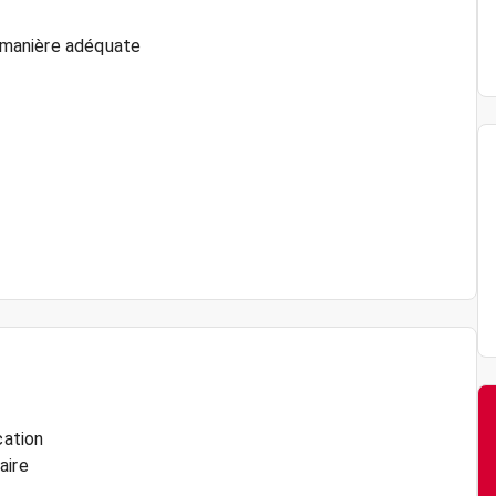
e manière adéquate
cation
aire