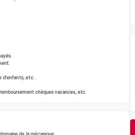
payés.
ment.
e d'enfants, etc.
 domaine de la mécanique.