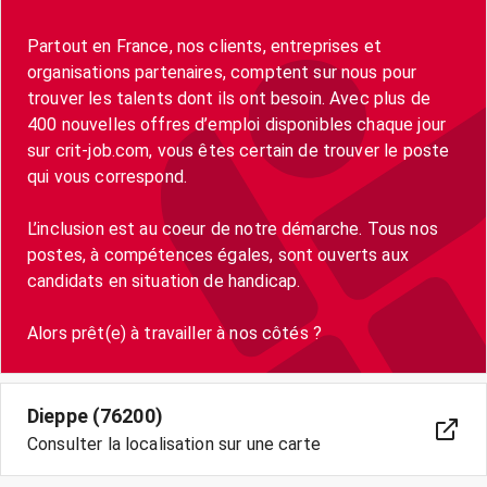
Partout en France, nos clients, entreprises et
organisations partenaires, comptent sur nous pour
trouver les talents dont ils ont besoin. Avec plus de
400 nouvelles offres d’emploi disponibles chaque jour
sur crit-job.com, vous êtes certain de trouver le poste
qui vous correspond.
L’inclusion est au coeur de notre démarche. Tous nos
postes, à compétences égales, sont ouverts aux
candidats en situation de handicap.
Dieppe (76200)
Consulter la localisation sur une carte