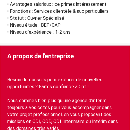
• Avantages salariaux : ce primes intéressement ..
• Fonctions : Services clientèle & aux particuliers
• Statut : Ouvrier Spécialisé
• Niveau étude : BEP/CAP
• Niveau d'expérience : 1-2 ans
A propos de l'entreprise
Besoin de conseils pour explorer de nouvelles
opportunités ? Faites confiance à Crit !
Nous sommes bien plus qu’une agence d’intérim :
toujours à vos côtés pour vous accompagner dans
votre projet professionnel, en vous proposant des
missions en CDI, CDD, CDI Intérimaire ou Intérim dans
des domaines très variés.