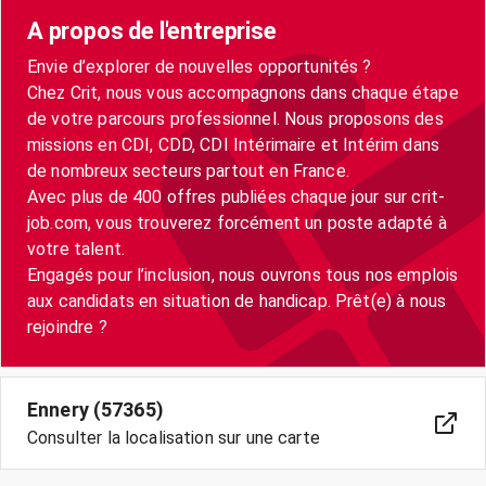
A propos de l'entreprise
Envie d’explorer de nouvelles opportunités ?
Chez Crit, nous vous accompagnons dans chaque étape
de votre parcours professionnel. Nous proposons des
missions en CDI, CDD, CDI Intérimaire et Intérim dans
de nombreux secteurs partout en France.
Avec plus de 400 offres publiées chaque jour sur crit-
job.com, vous trouverez forcément un poste adapté à
votre talent.
Engagés pour l’inclusion, nous ouvrons tous nos emplois
aux candidats en situation de handicap. Prêt(e) à nous
Ennery (57365)
Consulter la localisation sur une carte