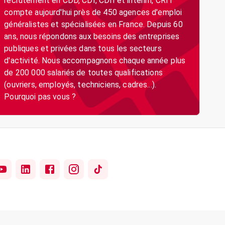
recrutement en CDD, CDI, CDII et intérim, CRIT
compte aujourd'hui près de 450 agences d'emploi
généralistes et spécialisées en France. Depuis 60
ans, nous répondons aux besoins des entreprises
publiques et privées dans tous les secteurs
d'activité. Nous accompagnons chaque année plus
de 200 000 salariés de toutes qualifications
(ouvriers, employés, techniciens, cadres...).
Pourquoi pas vous ?