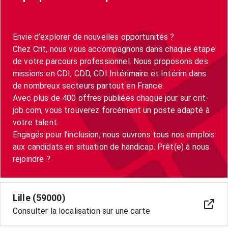
Envie d’explorer de nouvelles opportunités ?
Chez Crit, nous vous accompagnons dans chaque étape
de votre parcours professionnel. Nous proposons des
missions en CDI, CDD, CDI Intérimaire et Intérim dans
de nombreux secteurs partout en France.
Avec plus de 400 offres publiées chaque jour sur crit-
job.com, vous trouverez forcément un poste adapté à
votre talent.
Engagés pour l’inclusion, nous ouvrons tous nos emplois
aux candidats en situation de handicap. Prêt(e) à nous
Lille (59000)
Consulter la localisation sur une carte