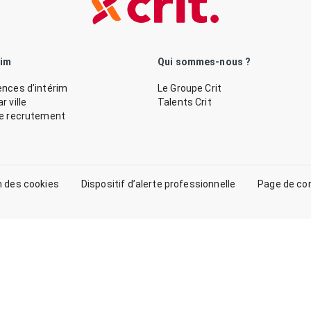
rim
Qui sommes-nous ?
nces d’intérim
Le Groupe Crit
 ville
Talents Crit
de recrutement
n des cookies
Dispositif d’alerte professionnelle
Page de co