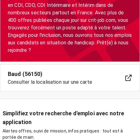
en CDI, CDD, CDI Intérimaire et Intérim dans de
nombreux secteurs partout en France. Avec plus de
400 offres publiées chaque jour sur crit-job.com, vous
trouverez forcément un poste adapté à votre talent.
Engagés pour l’inclusion, nous ouvrons tous nos emplois
aux candidats en situation de handicap. Prêt(e) à nous
rejoindre ?
Baud (56150)
Consulter la localisation sur une carte
Simplifiez votre recherche d'emploi avec notre
application
Alertes offres, suivi de mission, infos pratiques : tout est à
portée de main.