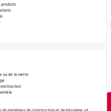
s produits
 achats
in
e
ue ou de la vente
age
construction
lientèle
on de matériaux de construction et de bricolage, et