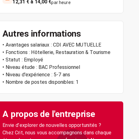
12,31 € à 14,00 €
par heure
Autres informations
• Avantages salariaux : CDI AVEC MUTUELLE
• Fonctions : Hôtellerie, Restauration & Tourisme
• Statut : Employé
• Niveau étude : BAC Professionnel
• Niveau d'expérience : 5-7 ans
• Nombre de postes disponibles: 1
A propos de l'entreprise
Envie d’explorer de nouvelles opportunités ?
Chez Crit, nous vous accompagnons dans chaque