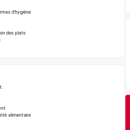
ormes d'hygiène
ion des plats
e
 :
ent
ité alimentaire