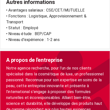
Autres informations
• Avantages salariaux : CSE/CET/MUTUELLE
• Fonctions : Logistique, Approvisionnement &
Transport
• Statut : Employé
• Niveau étude : BEP/CAP
• Niveau d'expérience : 1-2 ans
A propos de l'entreprise
Notre agence recherche, pour l’un de nos clients
spécialisé dans la cosmétique de luxe, un professionnel
passionné. Reconnue pour son expertise en soins de la
peau, cette entreprise innovante et présente à
l’international s’engage à proposer des formules
naturelles et écoresponsables. Alliant bien-être,
science et durabilité, elle développe des produits haut
de gamme répondant aux plus hautes exigences.