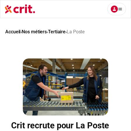
Aller
au
contenu
Accueil
Nos métiers
Tertiaire
La Poste
›
›
›
Crit recrute pour La Poste