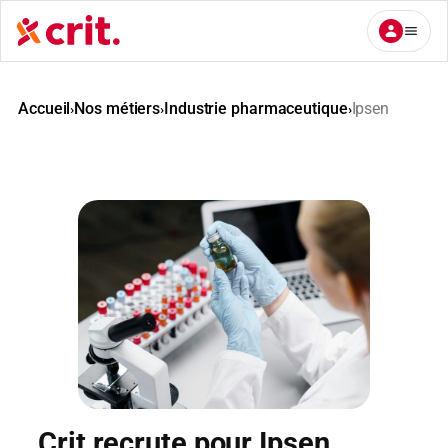
Aller
au
contenu
Accueil
Nos métiers
Industrie pharmaceutique
Ipsen
›
›
›
Crit recrute pour Ipsen