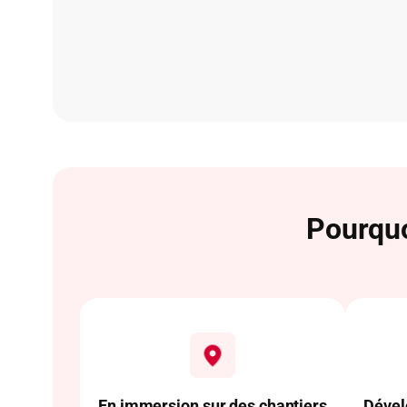
Pourquo
En immersion sur des chantiers
Dével