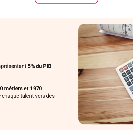
représentant
5 % du PIB
00 métiers
et
1 970
 chaque talent vers des