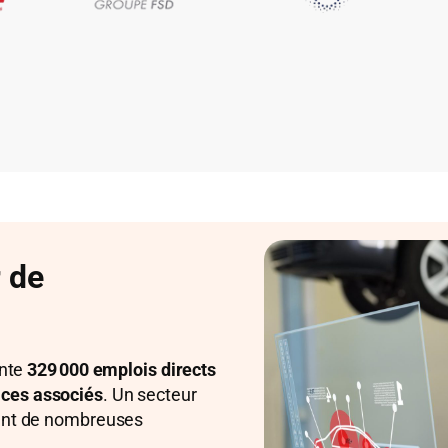
r de
ente
329 000 emplois directs
ices associés
. Un secteur
frant de nombreuses