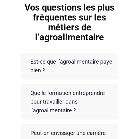
Vos questions les plus
fréquentes sur les
métiers de
l’agroalimentaire
Est-ce que l’agroalimentaire paye
bien ?
Les salaires varient selon le poste et
Quelle formation entreprendre
l’expérience. Un opérateur démarre
pour travailler dans
souvent au SMIC, tandis qu’un
l’agroalimentaire ?
conducteur de ligne ou un technicien de
maintenance peut atteindre 2 000 € brut
L’agroalimentaire propose des métiers
par mois. Les métiers qualifiés et les
Peut-on envisager une carrière
accessibles sans diplôme, avec
postes en responsabilité offrent des