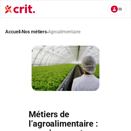
Aller
au
contenu
Accueil
Nos métiers
Agroalimentaire
›
›
Métiers de
l’agroalimentaire :