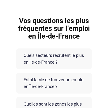
Vos questions les plus
fréquentes sur l’emploi
en Île-de-France
Quels secteurs recrutent le plus
en Île-de-France ?
Les recrutements concernent
Est-il facile de trouver un emploi
particulièrement la logistique-transport,
en Île-de-France ?
les services aux entreprises, le BTP,
l’industrie, l’événementiel, la restauration
La région concentre le plus grand
et les fonctions tertiaires.
Quelles sont les zones les plus
volume d’offres d’emploi en France,