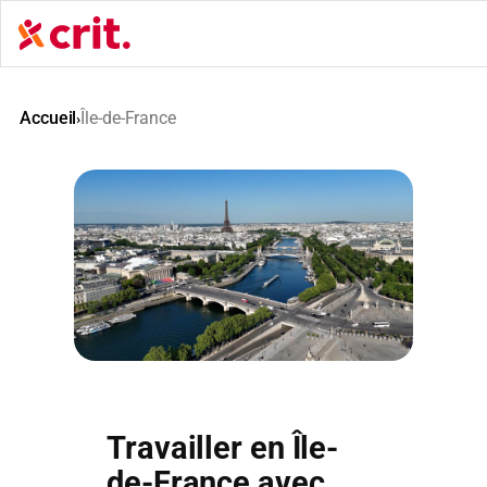
Aller
au
contenu
Accueil
Île-de-France
›
Travailler en Île-
de-France avec