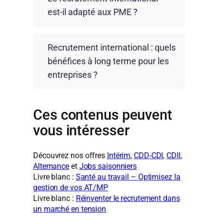
processus : sourcing, sélection,
spécifiques et une forte disponibilité
est‑il adapté aux PME ?
démarches administratives, conformité
opérationnelle.
réglementaire et accompagnement à
Oui. Le recrutement international est
l’intégration. Cette approche globale
Recrutement international : quels
accessible aux PME confrontées à des
permet de limiter les risques et d’assurer
bénéfices à long terme pour les
difficultés de recrutement.
la réussite du recrutement.
entreprises ?
L’accompagnement Crit permet
d’adapter la solution à la taille, aux
Au‑delà de la réponse immédiate à la
moyens et aux enjeux de chaque
Ces contenus peuvent
pénurie, le recrutement international
entreprise.
favorise la stabilité des équipes, la
vous intéresser
réduction du turnover et le
développement d’une main‑d’œuvre
Découvrez nos offres
Intérim
,
CDD-CDI
,
CDII
,
engagée, contribuant à la performance
Alternance
et
Jobs saisonniers
Livre blanc :
Santé au travail – Optimisez la
globale de l’entreprise.
gestion de vos AT/MP
Livre blanc :
Réinventer le recrutement dans
un marché en tension