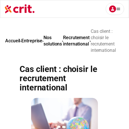
Aller
au
contenu
Cas client :
Nos
Recrutement
choisir le
Accueil
Entreprise
›
›
›
›
solutions
international
recrutement
international
Cas client : choisir le
recrutement
international