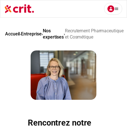
Aller
au
contenu
Nos
Recrutement Pharmaceutique
Accueil
Entreprise
›
›
›
expertises
et Cosmétique
Rencontrez notre