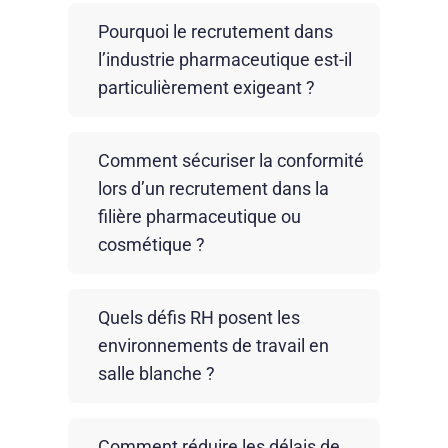
Pourquoi le recrutement dans
l’industrie pharmaceutique est-il
particulièrement exigeant ?
Le recrutement dans les secteurs
Comment sécuriser la conformité
pharmaceutique et cosmétique implique
lors d’un recrutement dans la
de fortes contraintes réglementaires,
filière pharmaceutique ou
qualité et sécurité. Les entreprises
cosmétique ?
doivent recruter des profils fiables,
formés aux BPF, capables d’évoluer
dans des environnements contrôlés tout
La conformité se sécurise par une
Quels défis RH posent les
en garantissant la continuité de
sélection rigoureuse des candidats, des
environnements de travail en
production et la conformité des process.
tests de compétences et une
salle blanche ?
sensibilisation systématique aux BPF et
protocoles spécifiques.
Les salles blanches exigent des
L’accompagnement en prise de poste et
Comment réduire les délais de