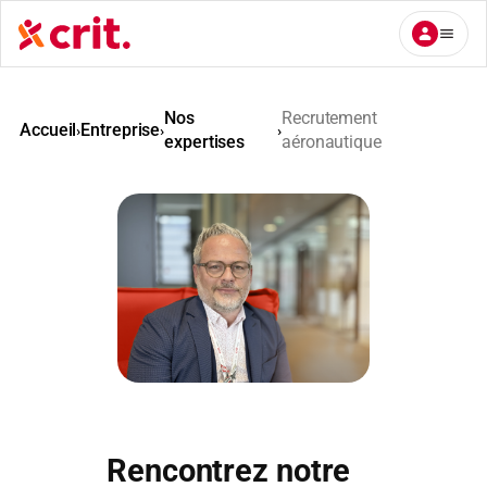
Aller
au
contenu
Nos
Recrutement
Accueil
Entreprise
›
›
›
expertises
aéronautique
Rencontrez notre