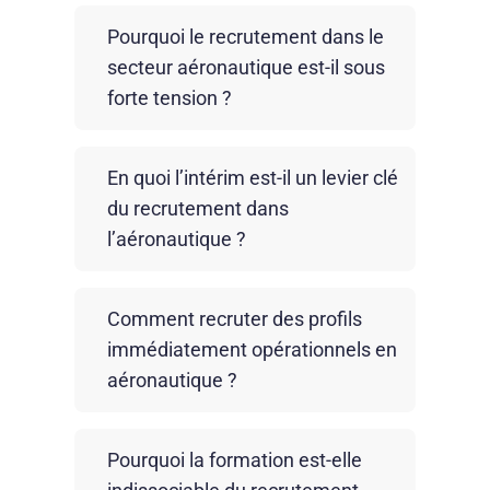
Pourquoi le recrutement dans le
secteur aéronautique est-il sous
forte tension ?
La tension sur le recrutement dans l’Aéro
En quoi l’intérim est-il un levier clé
s’explique par la rareté des compétences
du recrutement dans
techniques, la reprise des cadences
l’aéronautique ?
industrielles et la concurrence entre
acteurs. Les exigences qualité,
L’intérim aéronautique permet de
certifications et habilitations réduisent
Comment recruter des profils
répondre aux montées en cadence, de
fortement le vivier de profils
immédiatement opérationnels en
sécuriser la production et de tester les
immédiatement disponibles.
aéronautique ?
compétences en conditions réelles. Il
constitue aussi une voie d’accès
Recruter des profils opérationnels en
efficace vers des recrutements durables
Pourquoi la formation est-elle
aéronautique nécessite de cibler des
dans l’industrie aéronautique.