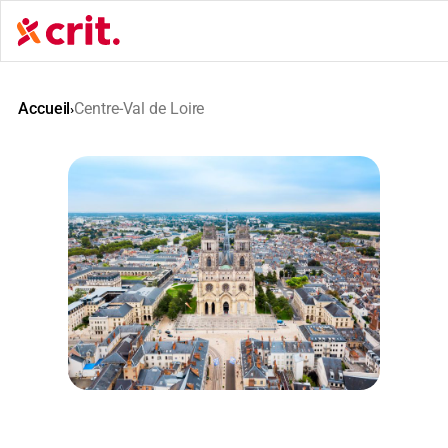
Aller
au
contenu
Accueil
Centre-Val de Loire
›