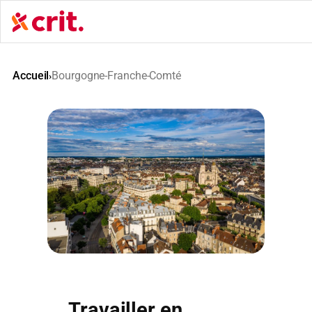
Aller
au
contenu
Accueil
Bourgogne-Franche-Comté
›
Travailler en