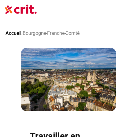
Aller
au
contenu
Accueil
Bourgogne-Franche-Comté
›
Travailler en