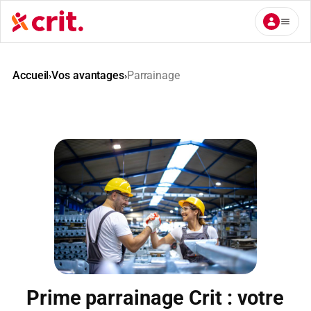
Aller
au
contenu
Accueil
Vos avantages
Parrainage
›
›
Prime parrainage Crit : votre