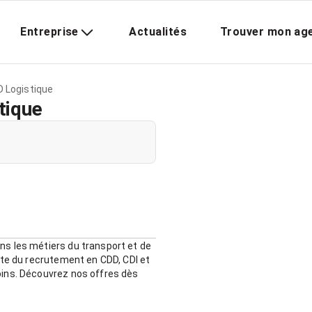
Entreprise
Actualités
Trouver mon ag
Logistique
ique
s les métiers du transport et de
ste du recrutement en CDD, CDI et
oins. Découvrez nos offres dès