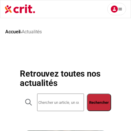
Aller
au
contenu
Accueil
Actualités
›
Retrouvez toutes nos
actualités
R
e
Rechercher
c
h
e
r