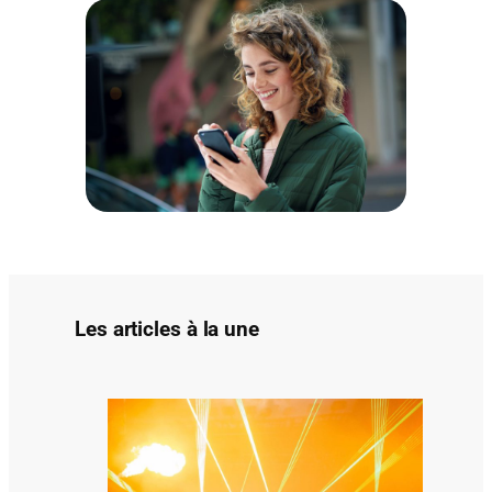
c
h
e
r
Les articles à la une