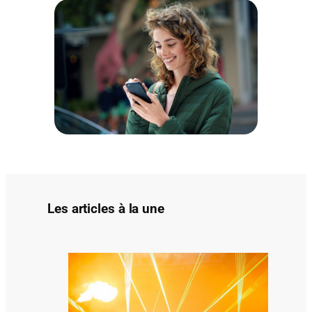
c
h
e
r
Les articles à la une