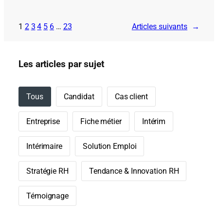
1
2
3
4
5
6
…
23
Articles suivants
→
Les articles par sujet
Tous
Candidat
Cas client
Entreprise
Fiche métier
Intérim
Intérimaire
Solution Emploi
Stratégie RH
Tendance & Innovation RH
Témoignage