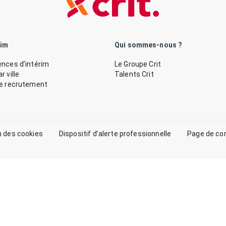
rim
Qui sommes-nous ?
nces d’intérim
Le Groupe Crit
 ville
Talents Crit
de recrutement
n des cookies
Dispositif d’alerte professionnelle
Page de co