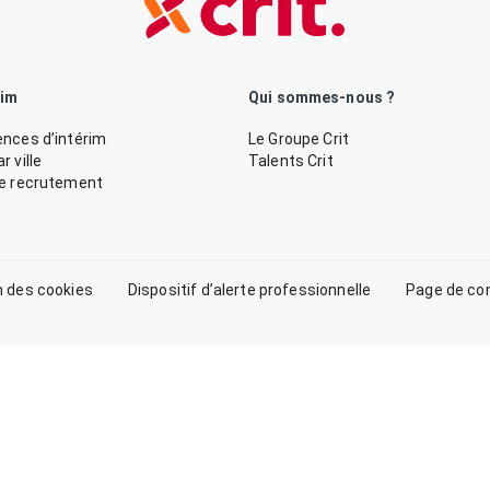
rim
Qui sommes-nous ?
nces d’intérim
Le Groupe Crit
 ville
Talents Crit
de recrutement
n des cookies
Dispositif d’alerte professionnelle
Page de co