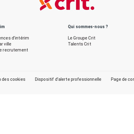
rim
Qui sommes-nous ?
nces d’intérim
Le Groupe Crit
 ville
Talents Crit
de recrutement
n des cookies
Dispositif d’alerte professionnelle
Page de co