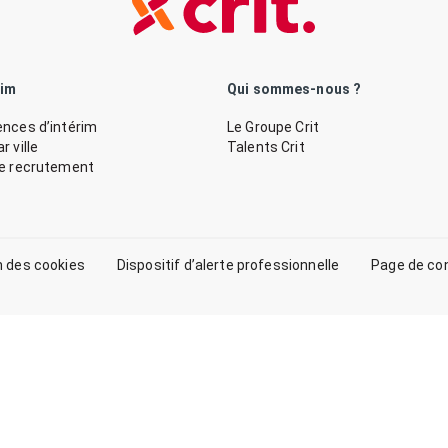
rim
Qui sommes-nous ?
nces d’intérim
Le Groupe Crit
 ville
Talents Crit
de recrutement
n des cookies
Dispositif d’alerte professionnelle
Page de co