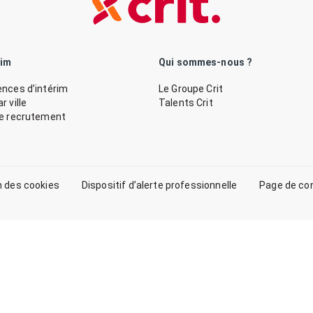
rim
Qui sommes-nous ?
nces d’intérim
Le Groupe Crit
 ville
Talents Crit
de recrutement
n des cookies
Dispositif d’alerte professionnelle
Page de co