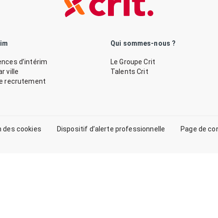
rim
Qui sommes-nous ?
nces d’intérim
Le Groupe Crit
 ville
Talents Crit
de recrutement
n des cookies
Dispositif d’alerte professionnelle
Page de co