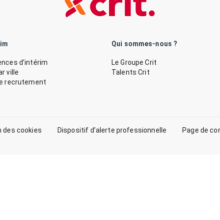
rim
Qui sommes-nous ?
nces d’intérim
Le Groupe Crit
 ville
Talents Crit
de recrutement
n des cookies
Dispositif d’alerte professionnelle
Page de co