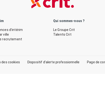
rim
Qui sommes-nous ?
nces d’intérim
Le Groupe Crit
 ville
Talents Crit
de recrutement
n des cookies
Dispositif d’alerte professionnelle
Page de co