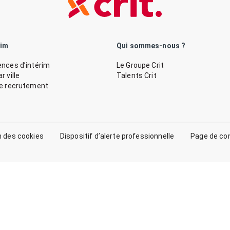
rim
Qui sommes-nous ?
nces d’intérim
Le Groupe Crit
 ville
Talents Crit
de recrutement
n des cookies
Dispositif d’alerte professionnelle
Page de co