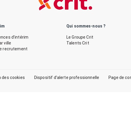
rim
Qui sommes-nous ?
nces d’intérim
Le Groupe Crit
 ville
Talents Crit
de recrutement
n des cookies
Dispositif d’alerte professionnelle
Page de co